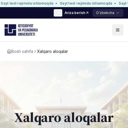
Asosiy kontentga o'tish
yt test rejimida ishlamoqda
•
Sayt test rejimida ishlamoqda
•
Sayt te
Ariza berish
O'zbekcha
Bosh sahifa
Xalqaro aloqalar
Xalqaro aloqalar