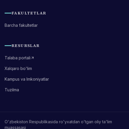
FAKULTETLAR
Barcha fakultetlar
RESURSLAR
Talaba portali
Xalqaro bo'lim
Kampus va Imkoniyatlar
Tuzilma
O'zbekiston Respublikasida ro'yxatdan o'tgan oliy ta'lim
muassasasi