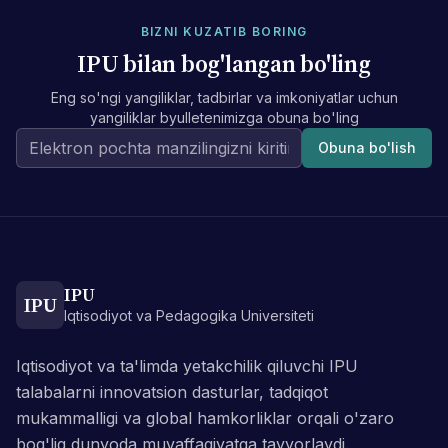
BIZNI KUZATIB BORING
IPU bilan bog'langan bo'ling
Eng so'ngi yangiliklar, tadbirlar va imkoniyatlar uchun
yangiliklar byulletenimizga obuna bo'ling
Obuna bo'lish
IPU
IPU
Iqtisodiyot va Pedagogika Universiteti
Iqtisodiyot va ta'limda yetakchilik qiluvchi IPU
talabalarni innovatsion dasturlar, tadqiqot
mukammalligi va global hamkorliklar orqali o'zaro
bog'liq dunyoda muvaffaqiyatga tayyorlaydi.